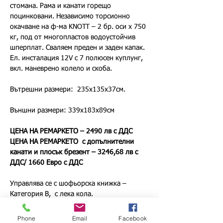
стомана. Рама и канати горещо 
поцинковани. Независимо торсионно 
окачване на ф-ма KNOTT – 2 бр. оси х 750 
кг, под от многопластов водоустойчив 
шперплат. Сваляем преден и заден капак. 
Ел. инсталация 12V с 7 полюсен куплунг, 
вкл. маневрено колело и скоба.
Вътрешни размери:  235х135х37см.
Външни размери: 339х183х89см
ЦЕНА НА РЕМАРКЕТО – 2490 лв с ДДС
ЦЕНА НА РЕМАРКЕТО  с допълнителни 
канати и плосък брезент – 
3246,68 лв с 
ДДС/ 1660 Евро с ДДС
Управлява се с шофьорска книжка – 
Категория В,  с лека кола.
Извършваме доставка в страната.
Phone
Email
Facebook