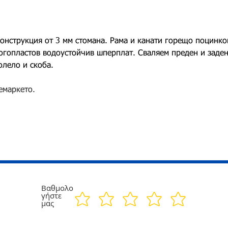
онструкция от 3 мм стомана. Рама и канати горещо поцинко
огопластов водоустойчив шперплат. Сваляем преден и заден 
олело и скоба.
емаркето.
Βαθμολο
γήστε
μας