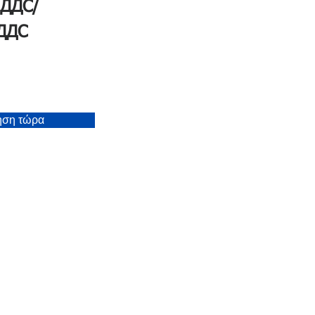
 ДДС/
 ДДС
ηση τώρα