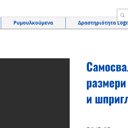
Ρυμουλκούμενα
Δραστηριότητα Logis
Самосва
размери 
и шприг