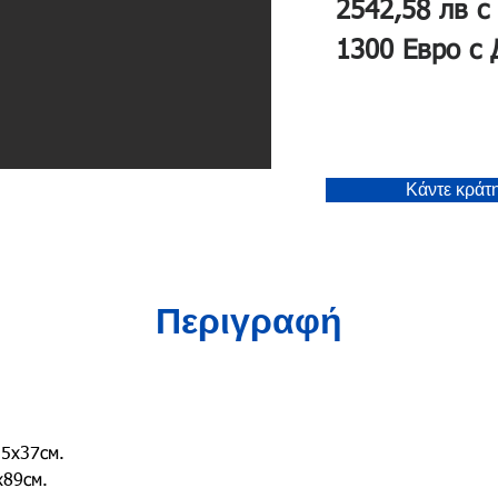
2542,58 лв с
1300 Евро с
Κάντε κράτ
Περιγραφή
35х37см.
х89см.