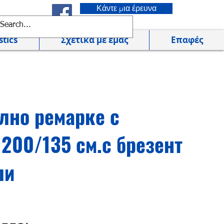
Κάντε μια έρευνα
tics
Σχετικά με εμάς
Επαφές
лно ремарке с
200/135 см.с брезент
ли