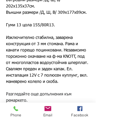
Вътрешни размери /Д, Ш, В/ 
202х135х37см.
Външни размери /Д, Ш, В/ 309х177х89см.
Гуми 13 цола 155/80R13.
Изключително стабилна, заварена 
конструкция от 3 мм стомана. Рама и 
канати горещо поцинковани. Независимо 
торсионно окачване на ф-ма KNOTT, под 
от многопластов водоустойчив шперплат. 
Сваляем преден и заден капак. Ел. 
инсталация 12V с 7 полюсен куплунг, вкл. 
маневрено колело и скоба.
Разгледайте още допълнения към 
ремаркето.
Phone
Email
Facebook
Back
Forward