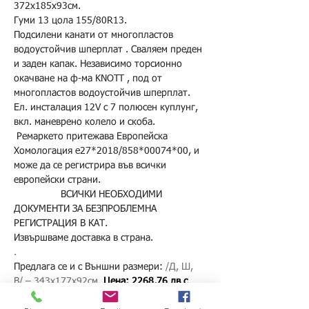
372х185х93см.
Гуми 13 цола 155/80R13.
Подсилени канати от многопластов 
водоустойчив шперплат . Сваляем преден 
и заден капак. Независимо торсионно 
окачване на ф-ма KNOTT , под от 
многопластов водоустойчив шперплат. 
Ел. инсталация 12V с 7 полюсен куплунг, 
вкл. маневрено колело и скоба.
 Ремаркето притежава Европейска 
Хомологация e27*2018/858*00074*00, и 
може да се регистрира във всички 
европейски страни.                                      
                 ВСИЧКИ НЕОБХОДИМИ 
ДОКУМЕНТИ ЗА БЕЗПРОБЛЕМНА 
РЕГИСТРАЦИЯ В КАТ.
Извършваме доставка в страна.
.
Предлага се и с Външни размери:
 /Д, Ш, 
В/ – 343х177х92см. 
Цена: 2268,76 лв с 
ДДС/ 1160 Евро с ДДС