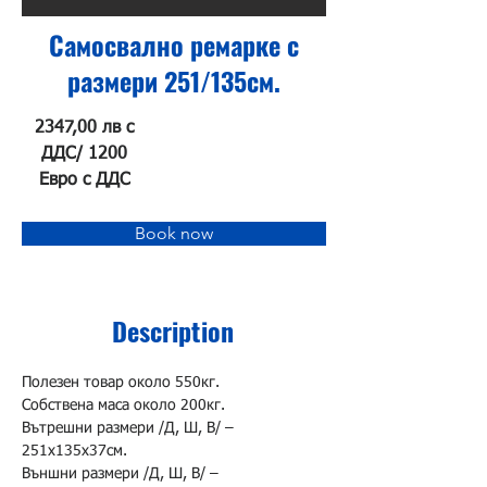
Самосвално ремарке с
размери 251/135см.
2347,00 лв с
ДДС/ 1200
Евро с ДДС
Book now
Description
Полезен товар около 550кг.
Собствена маса около 200кг.
Вътрешни размери /Д, Ш, В/ – 
251х135х37см.
Външни размери /Д, Ш, В/ – 