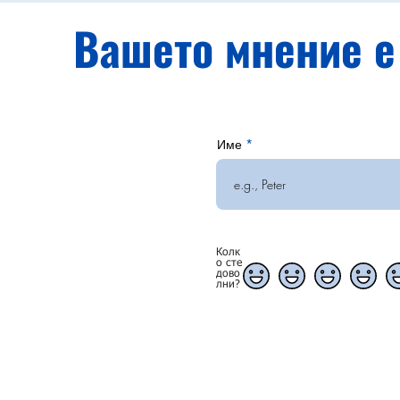
Вашето мнение е
Име
Колк
о сте
дово
лни?