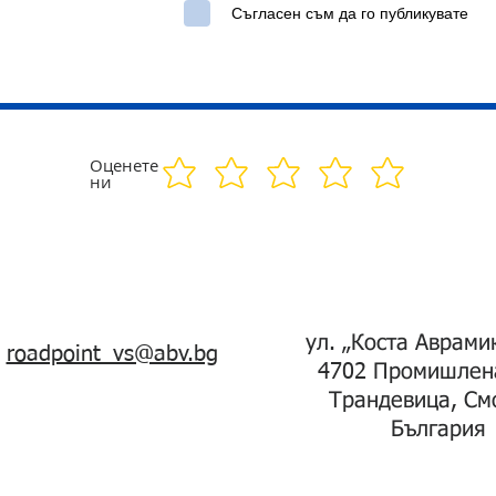
Съгласен съм да го публикувате
Оценете
ни
ул. „Коста Аврами
roadpoint_vs@abv.bg
4702 Промишлен
Трандевица, См
България