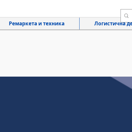
Ремаркета и техника
Логистична д