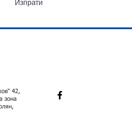
Изпрати
ков“ 42,
а зона
олян,