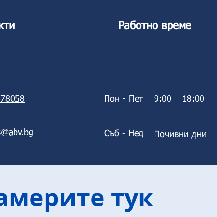
кти
Работно време
78058
Пон - Пет
9:00 – 18:00
дни
s@abv.bg
Съб - Нед
Почивни
америте тук