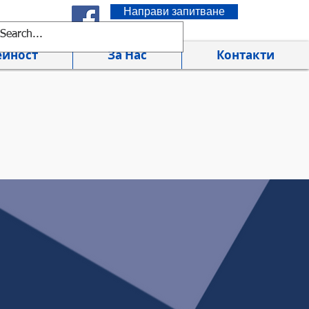
Направи запитване
ейност
За Нас
Контакти