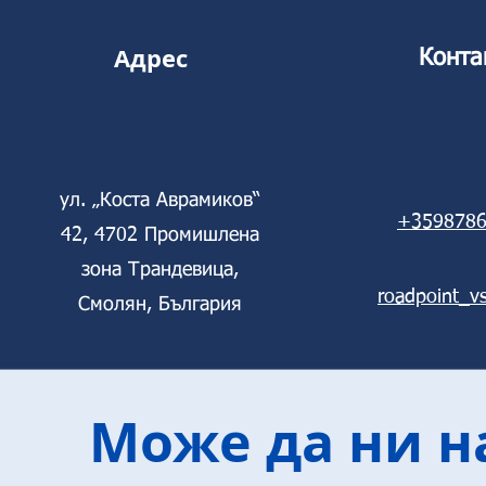
Адрес
Конта
ул. „Коста Аврамиков“
+3598786
42, 4702 Промишлена
зона Трандевица,
roadpoint_v
Смолян, България
Може да ни н