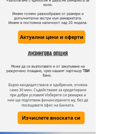
Разполагаме с едноосни и двуосни ремаркета за
коли.
Имаме голямо разнообразие от размери и
допълнителни екстри към ремаркетата.
Имаме в постоянна наличност над 20 модела.
Актуални цени и оферти
ЛИЗИНГОВА ОПЦИЯ
​Може да се възползвате и от закупуване на
разсрочено плащане, чрез нашият партньор
TБИ
Банк.
Бързо кандидатстване и одобрение, отнема
само 30 мин. Съдействаме за кредитиране
при добри условия! Изберете си ремарке и
ние ще подготвим финансирането му, без да
посещавате офис на Банката.
Изчислете вноската си