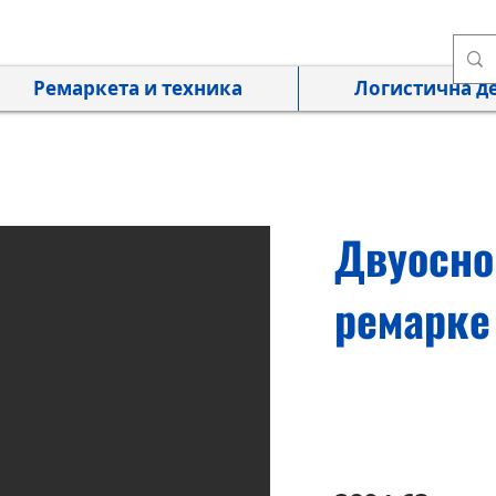
Ремаркета и техника
Логистична д
Двуосно
ремарке