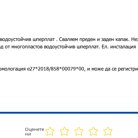
водоустойчив шперплат . Сваляем преден и заден капак. Не
од от многопластов водоустойчив шперплат. Ел. инсталация 
омологация e27*2018/858*00079*00, и може да се регистрир
Оценете
ни