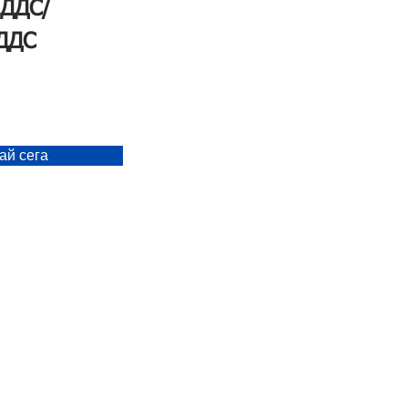
 ДДС/
 ДДС
ай сега