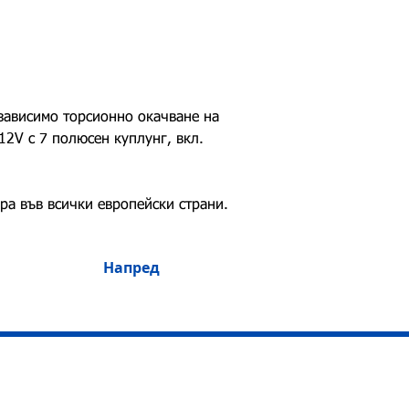
зависимо торсионно окачване на 
12V с 7 полюсен куплунг, вкл. 
а във всички европейски страни.
Напред