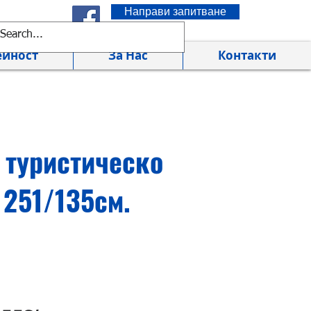
Направи запитване
ейност
За Нас
Контакти
 туристическо
 251/135см.