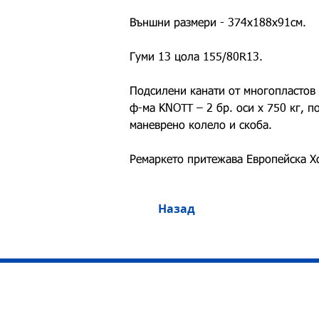
Външни размери - 374х188х91см.
Гуми 13 цола 155/80R13.
Подсилени канати от многопластов 
ф-ма KNOTT – 2 бр. оси х 750 кг, п
маневрено колело и скоба.
Ремаркето притежава Европейска Х
Назад