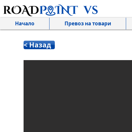
Начало
Превоз на товари
< Назад