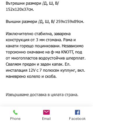
Вътрешни размери /Д, Ш, В/ 
152х120х37см.
Външни размери /Д, Ш, В/ 259х159х89см.
Изключително стабилна, заварена 
конструкция от 3 мм стомана. Рама и 
канати горещо поцинковани. Независимо 
торсионно окачване на ф-ма KNOTT, под 
от многопластов водоустойчив шперплат. 
Сваляем преден и заден капак. Ел. 
инсталация 12V с 7 полюсен куплунг, вкл. 
маневрено колело и скоба.
Извършваме доставка в цялата страна.
Phone
Email
Facebook
Назад
Напред